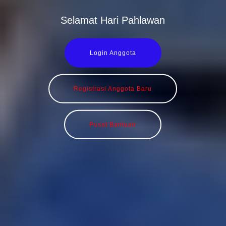
Selamat Hari Pahlawan
Login Anggota
Registrasi Anggota Baru
Pusat Bantuan