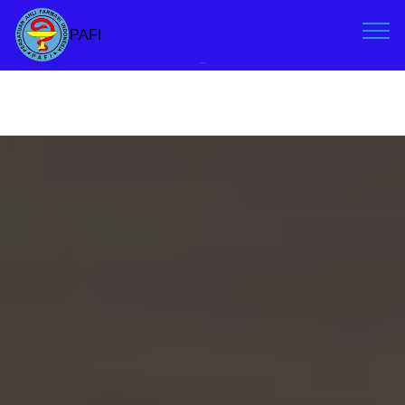
PAFI
NusaSuara.com